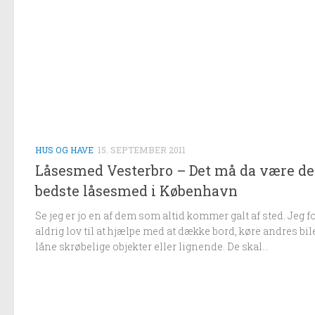
HUS OG HAVE
15. SEPTEMBER 2011
Låsesmed Vesterbro – Det må da være d
bedste låsesmed i København
Se jeg er jo en af dem som altid kommer galt af sted. Jeg f
aldrig lov til at hjælpe med at dække bord, køre andres bile
låne skrøbelige objekter eller lignende. De skal...