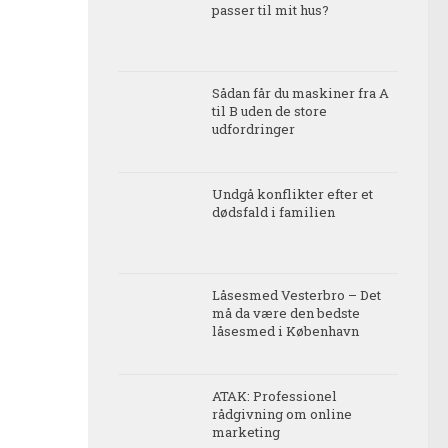
passer til mit hus?
Sådan får du maskiner fra A
til B uden de store
udfordringer
Undgå konflikter efter et
dødsfald i familien
Låsesmed Vesterbro – Det
må da være den bedste
låsesmed i København
ATAK: Professionel
rådgivning om online
marketing