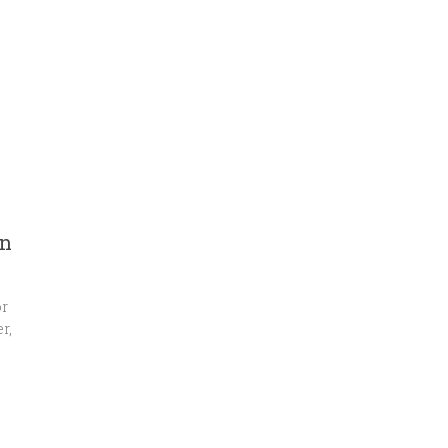
en
or
r,