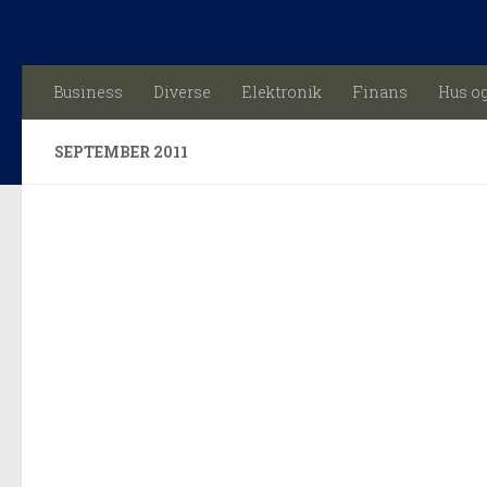
Skip to content
Business
Diverse
Elektronik
Finans
Hus o
SEPTEMBER 2011