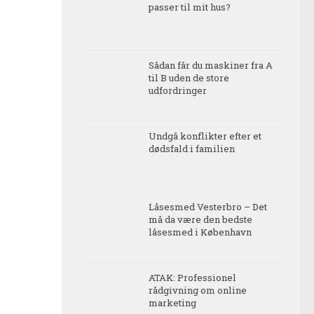
passer til mit hus?
Sådan får du maskiner fra A
til B uden de store
udfordringer
Undgå konflikter efter et
dødsfald i familien
Låsesmed Vesterbro – Det
må da være den bedste
låsesmed i København
ATAK: Professionel
rådgivning om online
marketing