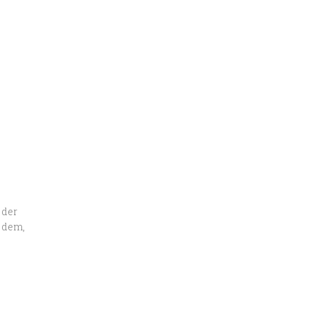
 der
f dem,