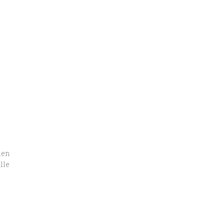
den
lle