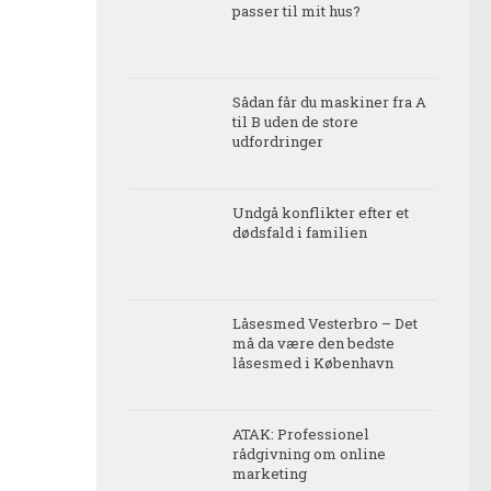
passer til mit hus?
Sådan får du maskiner fra A
til B uden de store
udfordringer
Undgå konflikter efter et
dødsfald i familien
Låsesmed Vesterbro – Det
må da være den bedste
låsesmed i København
ATAK: Professionel
rådgivning om online
marketing