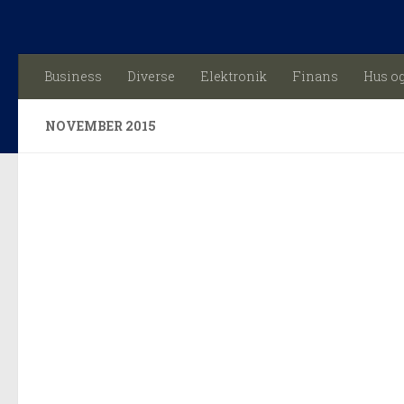
Skip to content
Business
Diverse
Elektronik
Finans
Hus o
NOVEMBER 2015