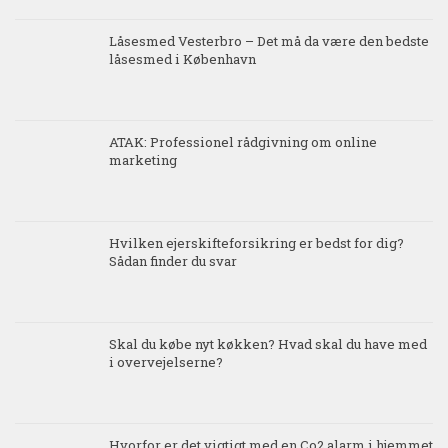
Låsesmed Vesterbro – Det må da være den bedste
låsesmed i København
ATAK: Professionel rådgivning om online
marketing
Hvilken ejerskifteforsikring er bedst for dig?
Sådan finder du svar
Skal du købe nyt køkken? Hvad skal du have med
i overvejelserne?
Hvorfor er det vigtigt med en Co2 alarm i hjemmet