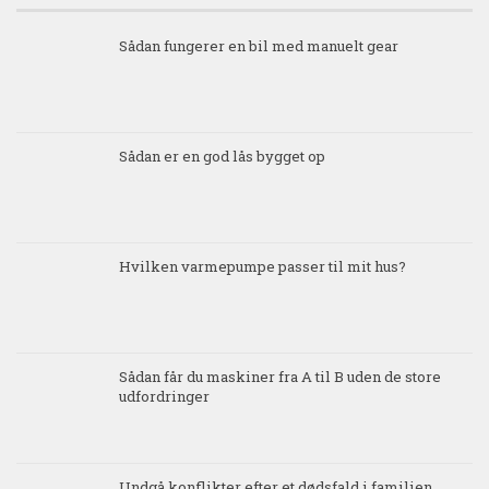
Sådan fungerer en bil med manuelt gear
Sådan er en god lås bygget op
Hvilken varmepumpe passer til mit hus?
Sådan får du maskiner fra A til B uden de store
udfordringer
Undgå konflikter efter et dødsfald i familien