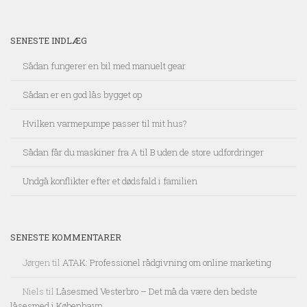
SENESTE INDLÆG
Sådan fungerer en bil med manuelt gear
Sådan er en god lås bygget op
Hvilken varmepumpe passer til mit hus?
Sådan får du maskiner fra A til B uden de store udfordringer
Undgå konflikter efter et dødsfald i familien
SENESTE KOMMENTARER
Jørgen
til
ATAK: Professionel rådgivning om online marketing
Niels
til
Låsesmed Vesterbro – Det må da være den bedste
låsesmed i København