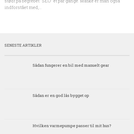
stødt på begrebet ”SEO” et par gange. Måske er man også
indforstået med,...
SENESTE ARTIKLER
Sådan fungerer en bil med manuelt gear
Sådan er en god lås bygget op
Hvilken varmepumpe passer til mit hus?