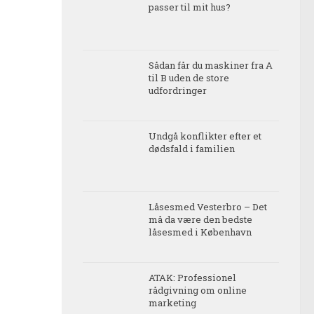
passer til mit hus?
Sådan får du maskiner fra A
til B uden de store
udfordringer
Undgå konflikter efter et
dødsfald i familien
Låsesmed Vesterbro – Det
må da være den bedste
låsesmed i København
ATAK: Professionel
rådgivning om online
marketing