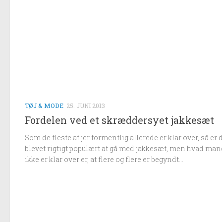
TØJ & MODE
25. JUNI 2013
Fordelen ved et skræddersyet jakkesæt
Som de fleste af jer formentlig allerede er klar over, så er 
blevet rigtigt populært at gå med jakkesæt, men hvad man
ikke er klar over er, at flere og flere er begyndt...