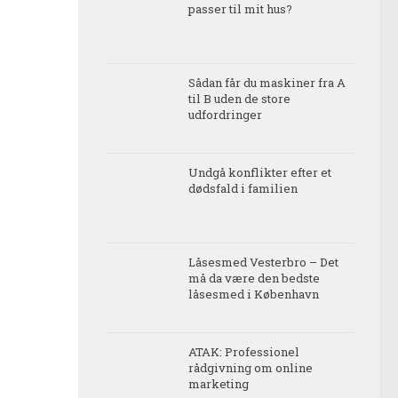
passer til mit hus?
Sådan får du maskiner fra A
til B uden de store
udfordringer
Undgå konflikter efter et
dødsfald i familien
Låsesmed Vesterbro – Det
må da være den bedste
låsesmed i København
ATAK: Professionel
rådgivning om online
marketing