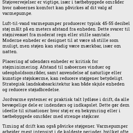
Støjovervejelser er vigtige, især i tætbebyggede områder
hvor naboernes komfort kan påvirkes af dit valg af
varmepumpe.
Luft-til-vand varmepumper producerer typisk 45-55 decibel
støj målt på en meters afstand fra enheden. Dette svarer til
støjniveauet fra moderat regn eller stille samtale.
Moderne enheder er designet til at være så stille som
muligt, men støjen kan stadig være mærkbar, især om
natten.
Placering af udendørs enheder er kritisk for
støjminimering. Afstand til naboernes vinduer og
udeopholdsområder, samt anvendelse af naturlige eller
kunstige støjskærme, kan reducere støjgener betydeligt.
Strategisk landskabsarkitektur kan både skjule enheden
og reducere støjudbredelse.
Jordvarme systemer er praktisk talt lydløse i drift, da alle
bevægelige dele er indendørs og indkapslet. Dette gør dem
ideelle til situationer hvor støj er en bekymring eller i
tætbebyggede områder med strenge støjkrav.
Timing af drift kan også påvirke støjgener. Varmepumper
arbejder mest intensivt i de koldeste perioder, hvilket ofte