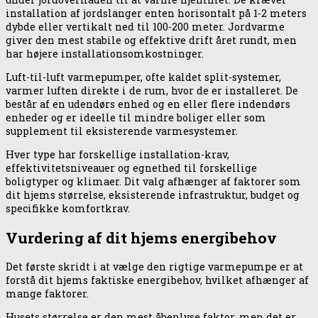
installation af jordslanger enten horisontalt på 1-2 meters
dybde eller vertikalt ned til 100-200 meter. Jordvarme
giver den mest stabile og effektive drift året rundt, men
har højere installationsomkostninger.
Luft-til-luft varmepumper, ofte kaldet split-systemer,
varmer luften direkte i de rum, hvor de er installeret. De
består af en udendørs enhed og en eller flere indendørs
enheder og er ideelle til mindre boliger eller som
supplement til eksisterende varmesystemer.
Hver type har forskellige installation-krav,
effektivitetsniveauer og egnethed til forskellige
boligtyper og klimaer. Dit valg afhænger af faktorer som
dit hjems størrelse, eksisterende infrastruktur, budget og
specifikke komfortkrav.
Vurdering af dit hjems energibehov
Det første skridt i at vælge den rigtige varmepumpe er at
forstå dit hjems faktiske energibehov, hvilket afhænger af
mange faktorer.
Husets størrelse er den mest åbenlyse faktor, men det er