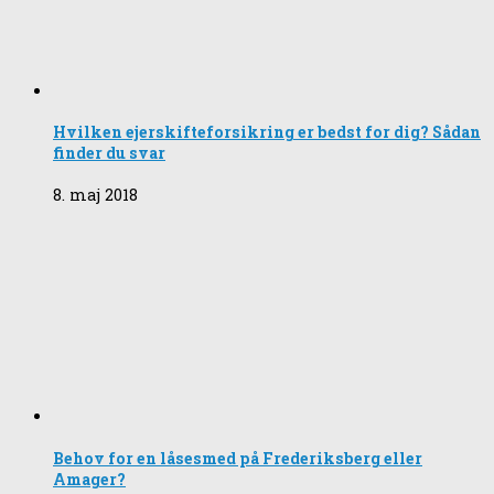
Hvilken ejerskifteforsikring er bedst for dig? Sådan
finder du svar
8. maj 2018
Behov for en låsesmed på Frederiksberg eller
Amager?