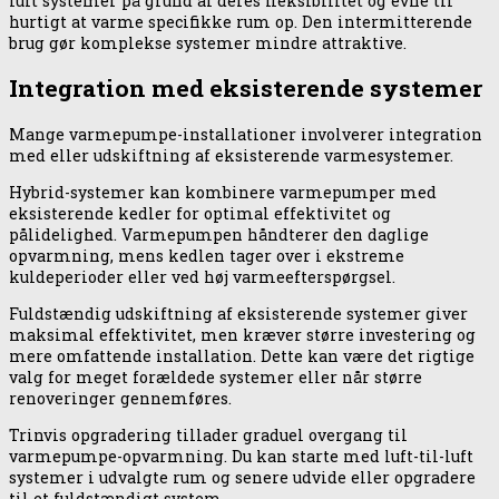
luft systemer på grund af deres fleksibilitet og evne til
hurtigt at varme specifikke rum op. Den intermitterende
brug gør komplekse systemer mindre attraktive.
Integration med eksisterende systemer
Mange varmepumpe-installationer involverer integration
med eller udskiftning af eksisterende varmesystemer.
Hybrid-systemer kan kombinere varmepumper med
eksisterende kedler for optimal effektivitet og
pålidelighed. Varmepumpen håndterer den daglige
opvarmning, mens kedlen tager over i ekstreme
kuldeperioder eller ved høj varmeefterspørgsel.
Fuldstændig udskiftning af eksisterende systemer giver
maksimal effektivitet, men kræver større investering og
mere omfattende installation. Dette kan være det rigtige
valg for meget forældede systemer eller når større
renoveringer gennemføres.
Trinvis opgradering tillader graduel overgang til
varmepumpe-opvarmning. Du kan starte med luft-til-luft
systemer i udvalgte rum og senere udvide eller opgradere
til et fuldstændigt system.