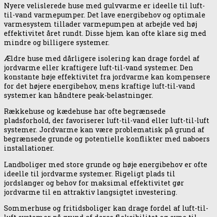
Nyere velislerede huse med gulvvarme er ideelle til luft-
til-vand varmepumper. Det lave energibehov og optimale
varmesystem tillader varmepumpen at arbejde ved høj
effektivitet året rundt. Disse hjem kan ofte klare sig med
mindre og billigere systemer.
Ældre huse med dårligere isolering kan drage fordel af
jordvarme eller kraftigere luft-til-vand systemer. Den
konstante høje effektivitet fra jordvarme kan kompensere
for det højere energibehov, mens kraftige luft-til-vand
systemer kan håndtere peak-belastninger.
Rækkehuse og kædehuse har ofte begrænsede
pladsforhold, der favoriserer luft-til-vand eller luft-til-luft
systemer. Jordvarme kan være problematisk på grund af
begrænsede grunde og potentielle konflikter med naboers
installationer.
Landboliger med store grunde og høje energibehov er ofte
ideelle til jordvarme systemer. Rigeligt plads til
jordslanger og behov for maksimal effektivitet gør
jordvarme til en attraktiv langsigtet investering.
Sommerhuse og fritidsboliger kan drage fordel af luft-til-