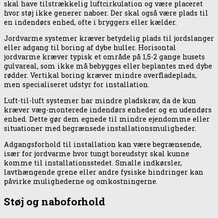
skal have tilstrækkelig luftcirkulation og være placeret
hvor støj ikke generer naboer. Der skal også være plads til
en indendørs enhed, ofte i bryggers eller kælder.
Jordvarme systemer kræver betydelig plads til jordslanger
eller adgang til boring af dybe huller. Horisontal
jordvarme kræver typisk et område på 1,5-2 gange husets
gulvareal, som ikke må bebygges eller beplantes med dybe
rødder. Vertikal boring kræver mindre overfladeplads,
men specialiseret udstyr for installation.
Luft-til-luft systemer har mindre pladskrav, da de kun
kræver væg-monterede indendørs enheder og en udendørs
enhed. Dette gør dem egnede til mindre ejendomme eller
situationer med begrænsede installationsmuligheder.
Adgangsforhold til installation kan være begrænsende,
især for jordvarme hvor tungt boreudstyr skal kunne
komme til installationsstedet. Smalle indkørsler,
lavthængende grene eller andre fysiske hindringer kan
påvirke mulighederne og omkostningerne.
Støj og naboforhold