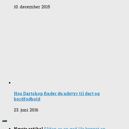
10. december 2015
Hos Dartshop finder du udstyr til dart og
bordfodbold
23. juni 2016
Næste artikel
Sådan er en god lås bygget op