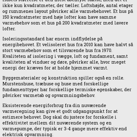
ikke kun kvadratmeter, der tæller. Loftshøjde, antal etager
og rummenes layout påvirker alle varmebehovet. Et hus på
150 kvadratmeter med høje lofter kan have samme
varmebehov som et hus på 200 kvadratmeter med lavere
lofter.
Isoleringsstandard har enorm indflydelse på
energibehovet. Et velisoleret hus fra 2010 kan have halvt så
stort varmebehov som et tilsvarende hus fra 1970.
Kvaliteten af isolering i vægge, loft og fundament, samt
kvaliteten af vinduer og døre, påvirker alle, hvor meget
energi der kræves for at holde hjemmet varmt.
Byggematerialer og konstruktion spiller også en rolle.
Murstenshuse, træhuse og huse med forskellige
fundamenttyper har forskellige termiske egenskaber, der
påvirker varmetab og opvarmningsbehov.
Eksisterende energiforbrug fra din nuværende
varmeregning kan give et godt udgangspunkt for at
estimere behovet. Dog skal du justere for forskelle i
effektivitet mellem dit nuværende system og en
varmepumpe, der typisk er 3-4 gange mere effektiv end
elektrisk opvarmning.