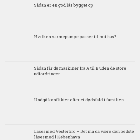
Sådan er en god lås bygget op
Hvilken varmepumpe passer til mit hus?
Sådan får du maskiner fra A til B uden de store
udfordringer
Undgå konflikter efter et dødsfald i familien
Låsesmed Vesterbro – Det må da være den bedste
låsesmed i København