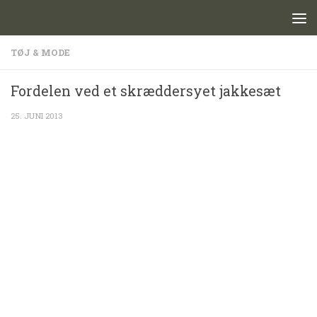
Skip to content
TØJ & MODE
Fordelen ved et skræddersyet jakkesæt
25. JUNI 2013