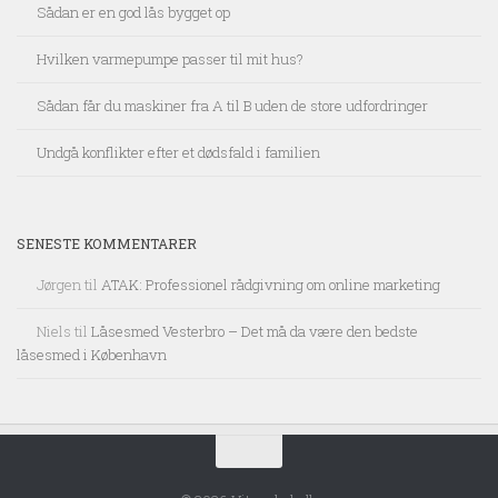
Sådan er en god lås bygget op
Hvilken varmepumpe passer til mit hus?
Sådan får du maskiner fra A til B uden de store udfordringer
Undgå konflikter efter et dødsfald i familien
SENESTE KOMMENTARER
Jørgen
til
ATAK: Professionel rådgivning om online marketing
Niels
til
Låsesmed Vesterbro – Det må da være den bedste
låsesmed i København