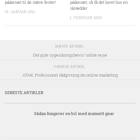
jakkesæt til de større fester!
jakkesæt, så få det lavet hos en
skrædder
19. JANUAR 2011
1. FEBRUAR 2018
NÆSTE ARTIKEL
Det gule sygesikringsbevis’ sidste rejse
FORRIGE ARTIKEL
ATAK: Professionel rådgivning om online marketing
SENESTE ARTIKLER
Sådan fungerer en bil med manuelt gear