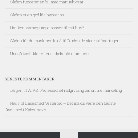
Sådan fungerer en bil med manuelt gear
Sådan er en god lås bygget op
Hvilken varmepumpe passer til mit hus?
Sådan får du maskiner fra A til B uden de store udfordringer
Undgå konflikter efter et dødsfald i familien
SENESTE KOMMENTARER
Jørgen
til
ATAK: Professionel rådgivning om online marketing
Niels
til
Låsesmed Vesterbro – Det må da være den bedste
låsesmed i København