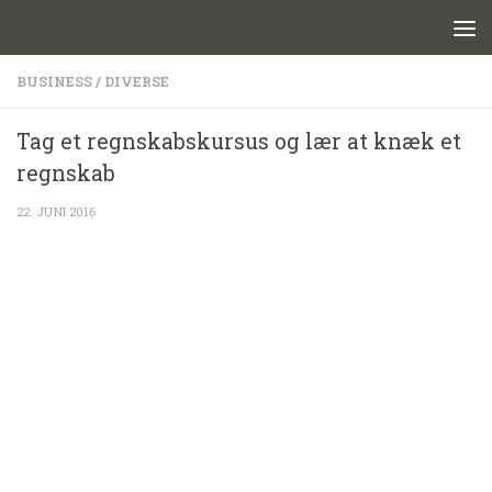
Skip to content
BUSINESS
/
DIVERSE
Tag et regnskabskursus og lær at knæk et
regnskab
22. JUNI 2016