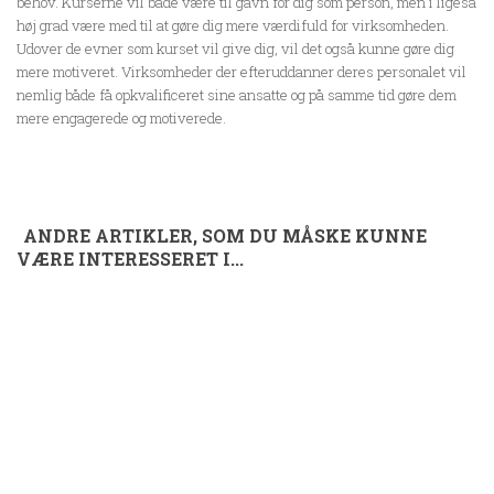
behov. Kurserne vil både være til gavn for dig som person, men i ligeså
høj grad være med til at gøre dig mere værdifuld for virksomheden.
Udover de evner som kurset vil give dig, vil det også kunne gøre dig
mere motiveret. Virksomheder der efteruddanner deres personalet vil
nemlig både få opkvalificeret sine ansatte og på samme tid gøre dem
mere engagerede og motiverede.
ANDRE ARTIKLER, SOM DU MÅSKE KUNNE
VÆRE INTERESSERET I...