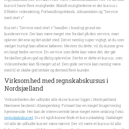
kursist have flere muligheder. Blandt mulighederne er der kursus i:
Effektiv videndeling, Forhandlingsteknik, Jobsamtalen og ”Service
med stort s”.
Kurset i ”Service med stort s” handler i bund og grund om
kundeservice. Der kan være meget stor forskel på den service, man
oplever det ene og det andet sted. Det er nemlig super vigtigt, at du som
sælger hurtigt kan aflæse køberen. Mestrer du dette, vil du kunne give
en langt bedre service. En service som dette kan være det, der gør
forskellen på en god og dårlig oplevelse. Derfor er dette et kursus, som
virksomheder kan få meget ud af. Den gode service kan nemlig være
med til at skabe god omtale og dermed flere kunder.
Virksomhed med regnskabskursus i
Nordsjælland
Virksomheden der udbyder alle disse kurser ligger i Nordsjælland.
Nærmere bestemt i Klampenborg. Firmaet har en meget brugervenlig
hjemmeside. Her kan de interesserede læse meget mere omkring f.eks.
regnskabskurset
. Du vil også kunne finde et kursuskatalog. I kataloget
vil alle de udbudte kurser være nævnt. Der vil være et kursus til alle