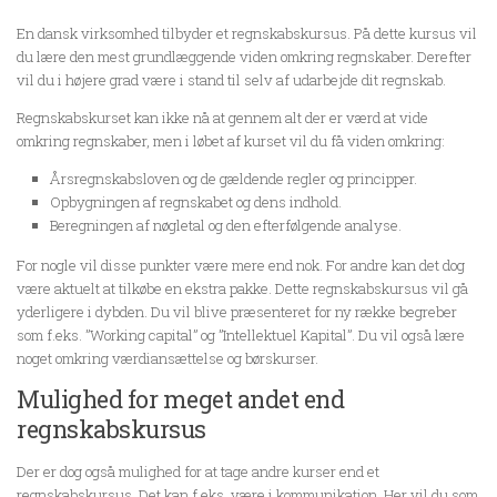
En dansk virksomhed tilbyder et regnskabskursus. På dette kursus vil
du lære den mest grundlæggende viden omkring regnskaber. Derefter
vil du i højere grad være i stand til selv af udarbejde dit regnskab.
Regnskabskurset kan ikke nå at gennem alt der er værd at vide
omkring regnskaber, men i løbet af kurset vil du få viden omkring:
Årsregnskabsloven og de gældende regler og principper.
Opbygningen af regnskabet og dens indhold.
Beregningen af nøgletal og den efterfølgende analyse.
For nogle vil disse punkter være mere end nok. For andre kan det dog
være aktuelt at tilkøbe en ekstra pakke. Dette regnskabskursus vil gå
yderligere i dybden. Du vil blive præsenteret for ny række begreber
som f.eks. ”Working capital” og ”Intellektuel Kapital”. Du vil også lære
noget omkring værdiansættelse og børskurser.
Mulighed for meget andet end
regnskabskursus
Der er dog også mulighed for at tage andre kurser end et
regnskabskursus. Det kan f.eks. være i kommunikation. Her vil du som