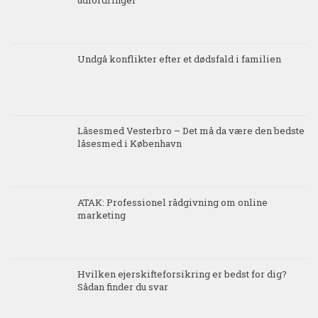
udfordringer
Undgå konflikter efter et dødsfald i familien
Låsesmed Vesterbro – Det må da være den bedste
låsesmed i København
ATAK: Professionel rådgivning om online
marketing
Hvilken ejerskifteforsikring er bedst for dig?
Sådan finder du svar